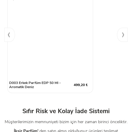
‹
›
D003 Erkek Parfüm EDP 50 Ml -
499,20 ₺
Aromatik Deniz
Sıfır Risk ve Kolay İade Sistemi
Müşterilerimizin memnuniyeti bizim için her zaman birinci önceliktir.
İksir Parfüm'
den satın almış olduğunuz ürünleri teslimat