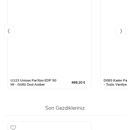
‹
›
U123 Unisex Parfüm EDP 50
D083 Kadın Par
499,20 ₺
Ml - Güllü Oud Amber
- Tuzlu Vanilya
Son Gezdikleriniz