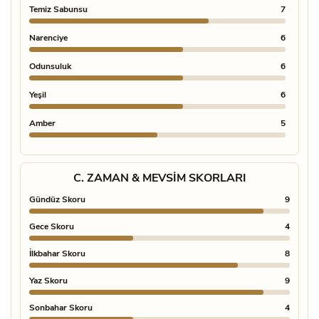
Temiz Sabunsu
7
Deri 
Narenciye
6
Oud
Odunsuluk
6
Pudral
Yeşil
6
Tütün
Amber
5
Vanil
C. ZAMAN & MEVSIM SKORLARI
Gündüz Skoru
9
Gece Skoru
4
İlkbahar Skoru
8
Yaz Skoru
9
Sonbahar Skoru
4