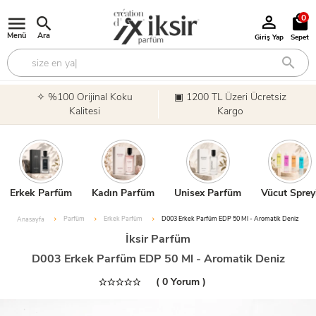
0
Menü
Ara
Giriş Yap
Sepet
✧ %100 Orijinal Koku
▣ 1200 TL Üzeri Ücretsiz
Kalitesi
Kargo
Erkek Parfüm
Kadın Parfüm
Unisex Parfüm
Vücut Sprey
Parfüm
Erkek Parfüm
D003 Erkek Parfüm EDP 50 Ml - Aromatik Deniz
Anasayfa
İksir Parfüm
D003 Erkek Parfüm EDP 50 Ml - Aromatik Deniz
( 0 Yorum )