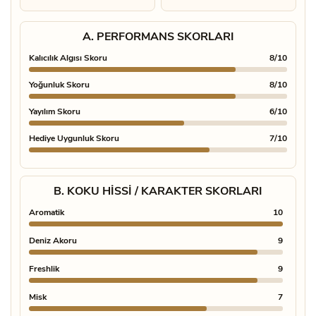
A. PERFORMANS SKORLARI
Kalıcılık Algısı Skoru
8/10
Yoğunluk Skoru
8/10
Yayılım Skoru
6/10
Hediye Uygunluk Skoru
7/10
B. KOKU HISSI / KARAKTER SKORLARI
Aromatik
10
Bahara
Deniz Akoru
9
Çiçeks
Freshlik
9
Meyve
Misk
7
Tatlılı