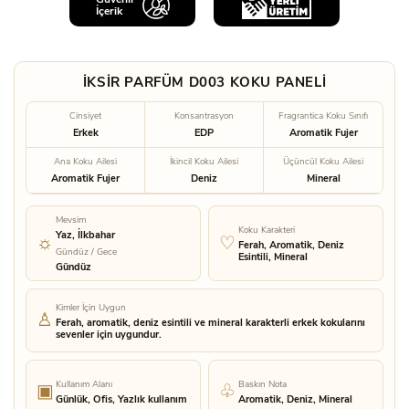
İçerik
İKSİR PARFÜM D003 KOKU PANELİ
Cinsiyet
Konsantrasyon
Fragrantica Koku Sınıfı
Erkek
EDP
Aromatik Fujer
Ana Koku Ailesi
İkincil Koku Ailesi
Üçüncül Koku Ailesi
Aromatik Fujer
Deniz
Mineral
Mevsim
Koku Karakteri
Yaz, İlkbahar
Ferah, Aromatik, Deniz
Gündüz / Gece
Esintili, Mineral
Gündüz
Kimler İçin Uygun
Ferah, aromatik, deniz esintili ve mineral karakterli erkek kokularını
sevenler için uygundur.
Kullanım Alanı
Baskın Nota
Günlük, Ofis, Yazlık kullanım
Aromatik, Deniz, Mineral