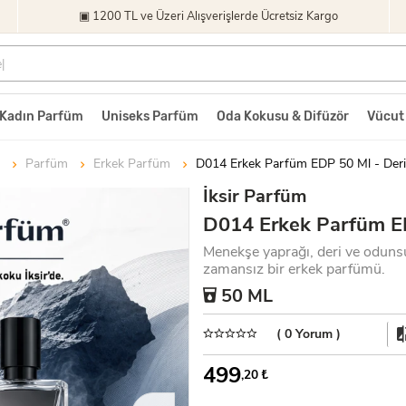
▣ 1200 TL ve Üzeri Alışverişlerde Ücretsiz Kargo
Kadın Parfüm
Uniseks Parfüm
Oda Kokusu & Difüzör
Vücut
Parfüm
Erkek Parfüm
D014 Erkek Parfüm EDP 50 Ml - Der
İksir Parfüm
D014 Erkek Parfüm E
Menekşe yaprağı, deri ve odunsu
zamansız bir erkek parfümü.
50 ML
( 0 Yorum )
499
,20
₺