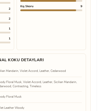
Kış Skoru
9
2
2
1
1
INAL KOKU DETAYLARI
ilian Mandarin, Violet Accord, Leather, Cedarwood
dy Floral Musk, Violet Accord, Leather, Sicilian Mandarin,
darwood, Contrasting, Timeless
ody Floral Musk
olet Leather Woody