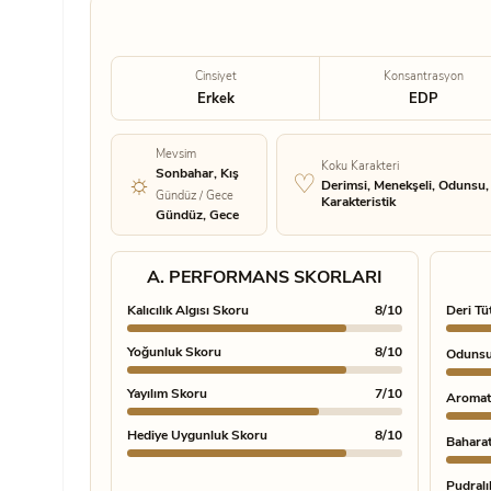
Cinsiyet
Konsantrasyon
Erkek
EDP
Mevsim
Koku Karakteri
Sonbahar, Kış
Derimsi, Menekşeli, Odunsu,
Gündüz / Gece
Karakteristik
Gündüz, Gece
A. PERFORMANS SKORLARI
Kalıcılık Algısı Skoru
8/10
Deri Tü
Yoğunluk Skoru
8/10
Odunsu
Yayılım Skoru
7/10
Aromat
Hediye Uygunluk Skoru
8/10
Baharatl
Pudralıl