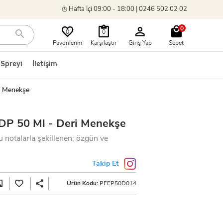
◷ Hafta İçi 09:00 - 18:00 | 0246 502 02 02
0
0
0
Favorilerim
Karşılaştır
Giriş Yap
Sepet
 Spreyi
İletişim
i Menekşe
DP 50 Ml - Deri Menekşe
 notalarla şekillenen; özgün ve
Takip Et
Ürün Kodu:
PFEP50D014