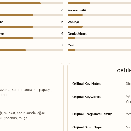
6
Meyvemsilik
ik
6
Vanilya
iye
6
Deniz Akoru
k
5
Oud
I
ORIJ
Orijinal Key Notes
Sic
lavanta, sedir, mandalina, papatya,
 limon
Orijinal Keywords
Woo
Ce
, muskat, sedir, sandal ağacı,
Orijinal Fragrance Family
Wo
eli, yasemin, müge
Orijinal Scent Type
Vi