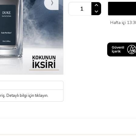
›
Hafta içi 13:3
Güvenli
İçerik
ş. Detaylı bilgi için tıklayın.