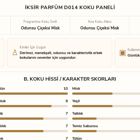
İKSİR PARFÜM D014 KOKU PANELİ
Fragrantica Koku Sınıfı
Ana Koku Ailesi
Odunsu Çiçeksi Misk
Odunsu Çiçeksi Misk
Kimler İçin Uygun
Kullanım
Derimsi, menekşeli, odunsu ve karakteristik erkek
Günlük,
kokularını sevenler için uygundur.
B. KOKU HISSI / KARAKTER SKORLARI
tün
10
Misk
luk
8
Yeşil
ik
7
Tatlılık
ılık
7
Temiz Sabunsu
ık
7
Tütün