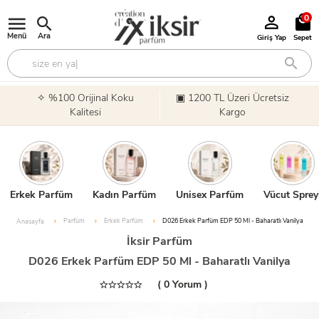
0
Menü
Ara
Giriş Yap
Sepet
✧ %100 Orijinal Koku
▣ 1200 TL Üzeri Ücretsiz
Kalitesi
Kargo
Erkek Parfüm
Kadın Parfüm
Unisex Parfüm
Vücut Sprey
Parfüm
Erkek Parfüm
D026 Erkek Parfüm EDP 50 Ml - Baharatlı Vanilya
Anasayfa
İksir Parfüm
D026 Erkek Parfüm EDP 50 Ml - Baharatlı Vanilya
( 0 Yorum )