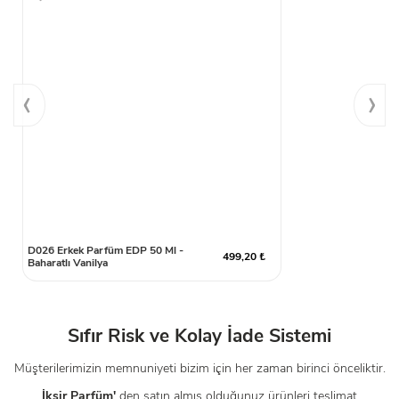
‹
›
D026 Erkek Parfüm EDP 50 Ml -
499,20 ₺
Baharatlı Vanilya
Sıfır Risk ve Kolay İade Sistemi
Müşterilerimizin memnuniyeti bizim için her zaman birinci önceliktir.
İksir Parfüm'
den satın almış olduğunuz ürünleri teslimat