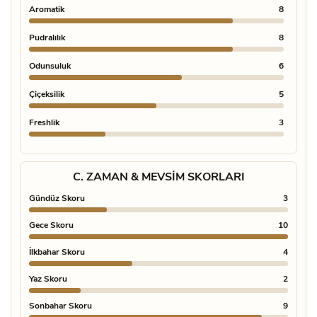
Aromatik
8
Yeşil
Pudralılık
8
Deniz
Odunsuluk
6
Meyve
Çiçeksilik
5
Oud
Freshlik
3
Tütün
C. ZAMAN & MEVSIM SKORLARI
Gündüz Skoru
3
Gece Skoru
10
İlkbahar Skoru
4
Yaz Skoru
2
Sonbahar Skoru
9