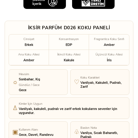
İçerik
İKSİR PARFÜM D026 KOKU PANELİ
Cinsiyet
Konsantrasyon
Fragrantica Koku Sınıfı
Erkek
EDP
Amber
Ana Koku Ailesi
İkincil Koku Ailesi
Üçüncül Koku Ailesi
Amber
Kakule
İris
Mevsim
Koku Karakteri
Sonbahar, Kış
Vanilyalı, Kakuleli, Pudralı,
Gündüz / Gece
Zarif
Gece
Kimler İçin Uygun
Vanilyalı, kakuleli, pudralı ve zarif erkek kokularını sevenler için
uygundur.
Baskın Nota
Kullanım Alanı
Vanilya, Sıcak Baharatlı,
Gece, Davet, Randevu
Pudralı