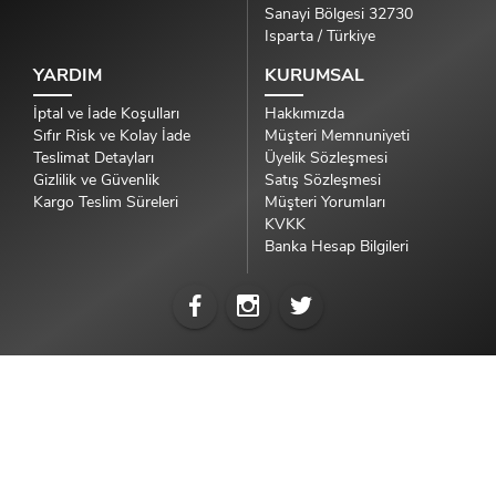
Sanayi Bölgesi 32730
Isparta / Türkiye
YARDIM
KURUMSAL
İptal ve İade Koşulları
Hakkımızda
Sıfır Risk ve Kolay İade
Müşteri Memnuniyeti
Teslimat Detayları
Üyelik Sözleşmesi
Gizlilik ve Güvenlik
Satış Sözleşmesi
Kargo Teslim Süreleri
Müşteri Yorumları
KVKK
Banka Hesap Bilgileri
İksir Parfüm
© 2018 bir
MCC Kozmetik
Markasıdır.
Sepete Ekle
Yorumlar (0)
Tüm Hakları Saklıdır.
İnvivo