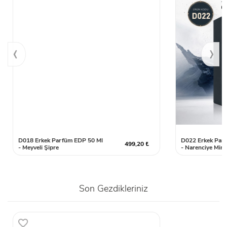
‹
›
D018 Erkek Parfüm EDP 50 Ml
D022 Erkek Par
499,20 ₺
- Meyveli Şipre
- Narenciye Mine
Son Gezdikleriniz