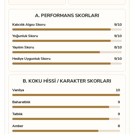
A. PERFORMANS SKORLARI
Kalıcılık Algısı Skoru
9/10
Yoğunluk Skoru
9/10
Yayılım Skoru
8/10
Hediye Uygunluk Skoru
9/10
B. KOKU HISSI / KARAKTER SKORLARI
Vanilya
10
Misk
Baharatlılık
9
Temiz
Tatlılık
9
Deri 
Amber
8
Naren