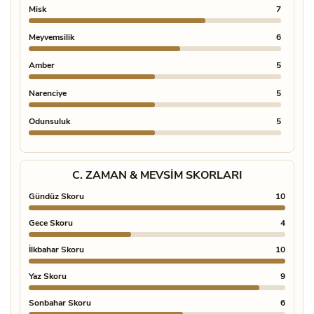
Misk
7
Vanil
Meyvemsilik
6
Deniz
Amber
5
Deri 
Narenciye
5
Oud
Odunsuluk
5
Tütün
C. ZAMAN & MEVSIM SKORLARI
Gündüz Skoru
10
Gece Skoru
4
İlkbahar Skoru
10
Yaz Skoru
9
Sonbahar Skoru
6