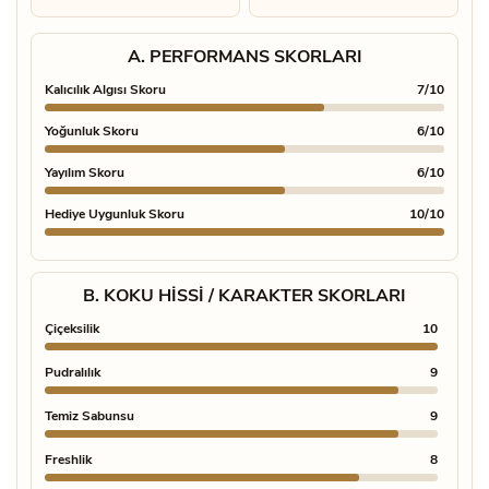
A. PERFORMANS SKORLARI
Kalıcılık Algısı Skoru
7/10
Yoğunluk Skoru
6/10
Yayılım Skoru
6/10
Hediye Uygunluk Skoru
10/10
B. KOKU HISSI / KARAKTER SKORLARI
Çiçeksilik
10
Tatlılı
Pudralılık
9
Yeşil
Temiz Sabunsu
9
Aroma
Freshlik
8
Bahara