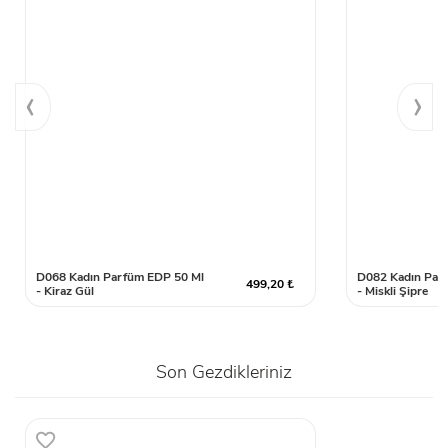
‹
›
D068 Kadın Parfüm EDP 50 Ml
D082 Kadın Par
499,20 ₺
- Kiraz Gül
- Miskli Şipre
Son Gezdikleriniz