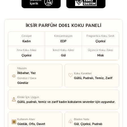
İçerik
İKSİR PARFÜM D061 KOKU PANELİ
Cinsiyet
Konsantrasyon
Fragrantica Koku Sınıfı
Kadın
EDP
Çiçeksi
Ana Koku Ailesi
İkincil Koku Ailesi
Üçüncül Koku Ailesi
Çiçeksi
Gül
Misk
Mevsim
İlkbahar, Yaz
Koku Karakteri
Güllü, Pudralı, Temiz, Zarif
Gündüz / Gece
Gündüz
Kimler İçin Uygun
Güllü, pudralı, temiz ve zarif kadın kokularını sevenler için uygundur.
Kullanım Alanı
Baskın Nota
Günlük, Ofis, Davet
Gül, Çiçeksi, Pudralı