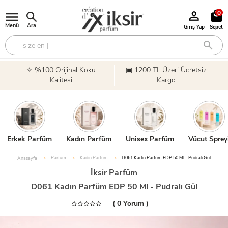
0
Menü
Ara
Giriş Yap
Sepet
✧ %100 Orijinal Koku
▣ 1200 TL Üzeri Ücretsiz
Kalitesi
Kargo
Erkek Parfüm
Kadın Parfüm
Unisex Parfüm
Vücut Sprey
Parfüm
Kadın Parfüm
D061 Kadın Parfüm EDP 50 Ml - Pudralı Gül
Anasayfa
İksir Parfüm
D061 Kadın Parfüm EDP 50 Ml - Pudralı Gül
( 0 Yorum )