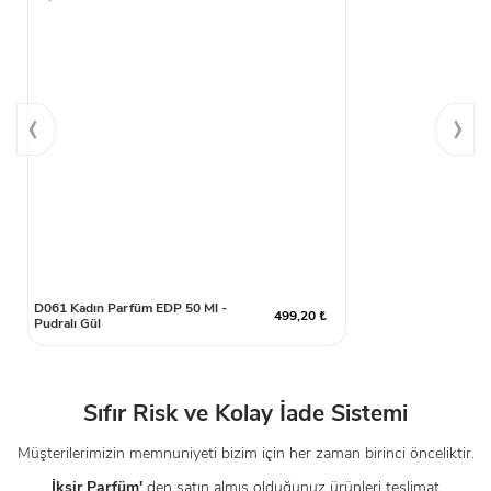
‹
›
D061 Kadın Parfüm EDP 50 Ml -
499,20 ₺
Pudralı Gül
Sıfır Risk ve Kolay İade Sistemi
Müşterilerimizin memnuniyeti bizim için her zaman birinci önceliktir.
İksir Parfüm'
den satın almış olduğunuz ürünleri teslimat