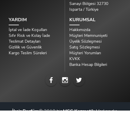
Sanayi Bölgesi 32730
Isparta / Türkiye
YARDIM
KURUMSAL
İptal ve İade Koşulları
Hakkımızda
Sıfır Risk ve Kolay İade
Müşteri Memnuniyeti
Teslimat Detayları
Üyelik Sözleşmesi
Gizlilik ve Güvenlik
Satış Sözleşmesi
Kargo Teslim Süreleri
Müşteri Yorumları
KVKK
Banka Hesap Bilgileri
İksir Parfüm
© 2018 bir
MCC Kozmetik
Markasıdır.
Tüm Hakları Saklıdır.
İnvivo