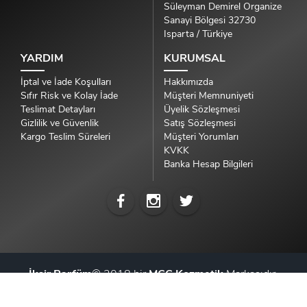
Süleyman Demirel Organize
Sanayi Bölgesi 32730
Isparta / Türkiye
YARDIM
KURUMSAL
İptal ve İade Koşulları
Hakkımızda
Sıfır Risk ve Kolay İade
Müşteri Memnuniyeti
Teslimat Detayları
Üyelik Sözleşmesi
Gizlilik ve Güvenlik
Satış Sözleşmesi
Kargo Teslim Süreleri
Müşteri Yorumları
KVKK
Banka Hesap Bilgileri
İksir Parfüm
© 2018 bir
MCC Kozmetik
Markasıdır.
Tüm Hakları Saklıdır.
İnvivo