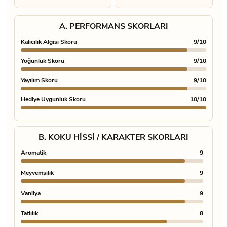
A. PERFORMANS SKORLARI
Kalıcılık Algısı Skoru
9/10
Yoğunluk Skoru
9/10
Yayılım Skoru
9/10
Hediye Uygunluk Skoru
10/10
B. KOKU HISSI / KARAKTER SKORLARI
Aromatik
9
Freshl
Meyvemsilik
9
Pudral
Vanilya
9
Temiz
Tatlılık
8
Misk