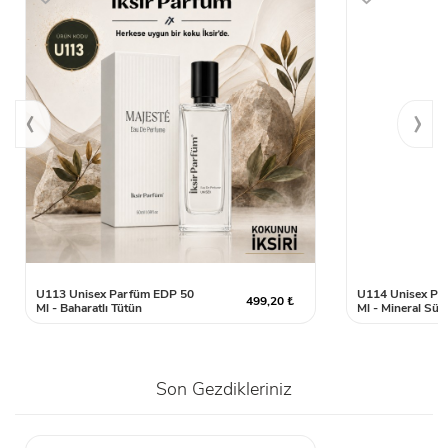
‹
›
U113 Unisex Parfüm EDP 50
U114 Unisex Pa
499,20 ₺
Ml - Baharatlı Tütün
Ml - Mineral Süe
Son Gezdikleriniz