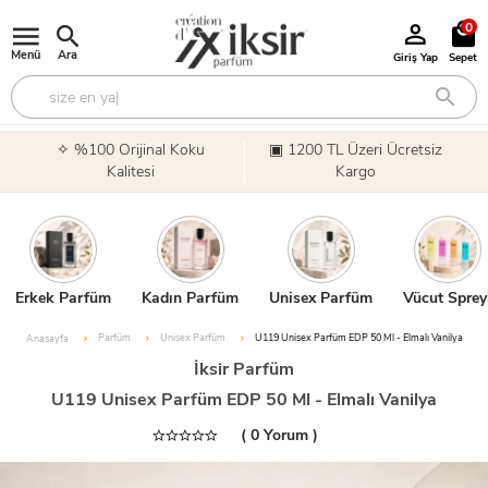
0
Menü
Ara
Giriş Yap
Sepet
✧ %100 Orijinal Koku
▣ 1200 TL Üzeri Ücretsiz
Kalitesi
Kargo
Erkek Parfüm
Kadın Parfüm
Unisex Parfüm
Vücut Sprey
Parfüm
Unisex Parfüm
U119 Unisex Parfüm EDP 50 Ml - Elmalı Vanilya
Anasayfa
İksir Parfüm
U119 Unisex Parfüm EDP 50 Ml - Elmalı Vanilya
( 0 Yorum )