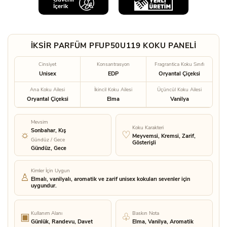
İçerik
İKSİR PARFÜM PFUP50U119 KOKU PANELİ
Cinsiyet
Konsantrasyon
Fragrantica Koku Sınıfı
Unisex
EDP
Oryantal Çiçeksi
Ana Koku Ailesi
İkincil Koku Ailesi
Üçüncül Koku Ailesi
Oryantal Çiçeksi
Elma
Vanilya
Mevsim
Koku Karakteri
Sonbahar, Kış
Meyvemsi, Kremsi, Zarif,
Gündüz / Gece
Gösterişli
Gündüz, Gece
Kimler İçin Uygun
Elmalı, vanilyalı, aromatik ve zarif unisex kokuları sevenler için
uygundur.
Kullanım Alanı
Baskın Nota
Günlük, Randevu, Davet
Elma, Vanilya, Aromatik